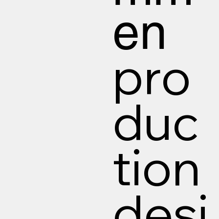
en
pro
duc
tion
desi