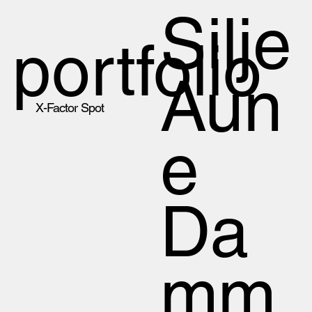
Silje
portfolio
Aun
X-Factor Spot
e
Da
mm