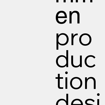
en
pro
duc
tion
desi