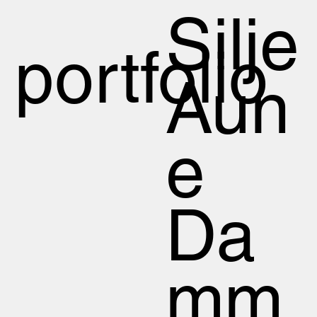
Silje
portfolio
Aun
e
Da
mm