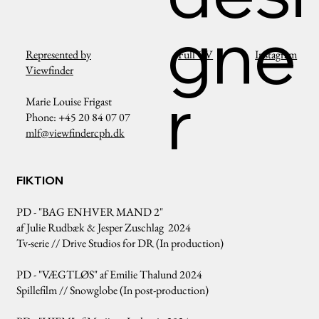
gne
Represented by
Full CV
Instagram
Viewfinder
r
Marie Louise Frigast
Phone: +45 20 84 07 07
mlf@viewfindercph.dk
FIKTION
PD - "BAG ENHVER MAND 2"
af Julie Rudbæk & Jesper Zuschlag 2024
Tv-serie // Drive Studios for DR (In production)
PD - "VÆGTLØS" af Emilie Thalund 2024
Spillefilm // Snowglobe (In post-production)