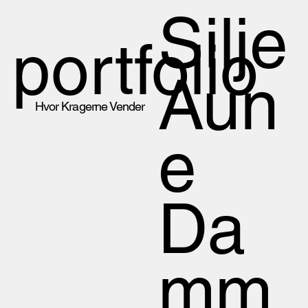
Silje
portfolio
Aun
Hvor Kragerne Vender
e
Da
mm