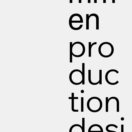
en
pro
duc
tion
desi